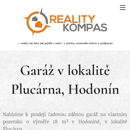
...
reality nás baví
tak pojďte s námi - s jistotou,
maximální ziskem a
podporou
,
Garáž v lokalitě
Plucárna, Hodonín
Nabízíme k prodeji řadovou zděnou garáž na vlastním
pozemku o výměře 18 m² v Hodoníně, v lokalitě
Plucárna.