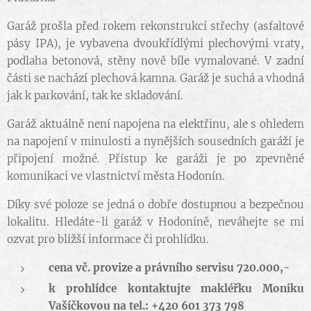
Garáž prošla před rokem rekonstrukcí střechy (asfaltové
pásy IPA), je vybavena dvoukřídlými plechovými vraty,
podlaha betonová, stěny nově bíle vymalované. V zadní
části se nachází plechová kamna. Garáž je suchá a vhodná
jak k parkování, tak ke skladování.
Garáž aktuálně není napojena na elektřinu, ale s ohledem
na napojení v minulosti a nynějších sousedních garáží je
připojení možné. Přístup ke garáži je po zpevněné
komunikaci ve vlastnictví města Hodonín.
Díky své poloze se jedná o dobře dostupnou a bezpečnou
lokalitu. Hledáte-li garáž v Hodoníně, neváhejte se mi
ozvat pro bližší informace či prohlídku.
cena vč. provize a právního servisu 720.000,-
k prohlídce kontaktujte makléřku Moniku
Vašíčkovou na tel.: +420 601 373 798