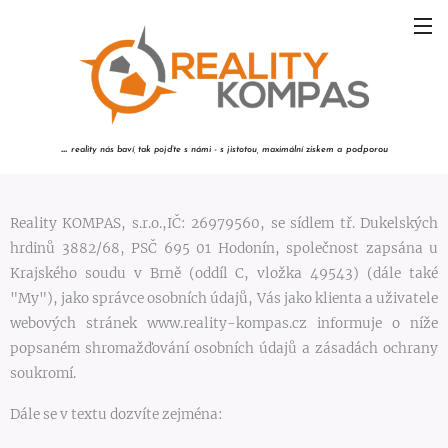
...
reality nás baví
tak pojďte s námi - s jistotou,
maximální ziskem a
podporou
,
Reality KOMPAS, s.r.o.,IČ: 26979560, se sídlem tř. Dukelských
hrdinů 3882/68, PSČ 695 01 Hodonín, společnost zapsána u
Krajského soudu v Brně (oddíl C, vložka 49543) (dále také
"My"), jako správce osobních údajů, Vás jako klienta a uživatele
webových stránek www.reality-kompas.cz informuje o níže
popsaném shromažďování osobních údajů a zásadách ochrany
soukromí.
Dále se v textu dozvíte zejména: