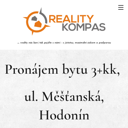
...
reality nás baví
tak pojďte s námi - s jistotou,
maximální ziskem a
podporou
,
Pronájem bytu 3+kk,
ul. Měšťanská,
Hodonín