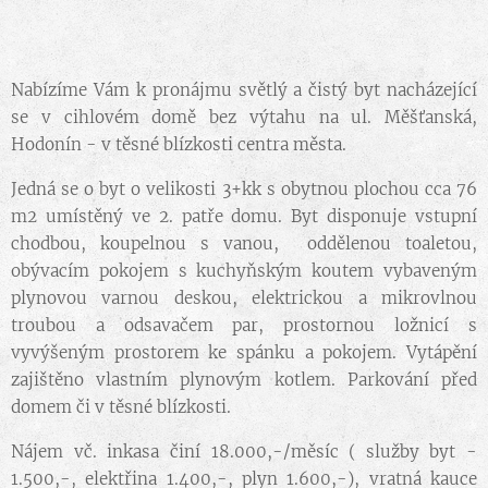
Nabízíme Vám k pronájmu světlý a čistý byt nacházející
se v cihlovém domě bez výtahu na ul. Měšťanská,
Hodonín - v těsné blízkosti centra města.
Jedná se o byt o velikosti 3+kk s obytnou plochou cca 76
m2 umístěný ve 2. patře domu. Byt disponuje vstupní
chodbou, koupelnou s vanou, oddělenou toaletou,
obývacím pokojem s kuchyňským koutem vybaveným
plynovou varnou deskou, elektrickou a mikrovlnou
troubou a odsavačem par, prostornou ložnicí s
vyvýšeným prostorem ke spánku a pokojem. Vytápění
zajištěno vlastním plynovým kotlem. Parkování před
domem či v těsné blízkosti.
Nájem vč. inkasa činí 18.000,-/měsíc ( služby byt -
1.500,-, elektřina 1.400,-, plyn 1.600,-), vratná kauce