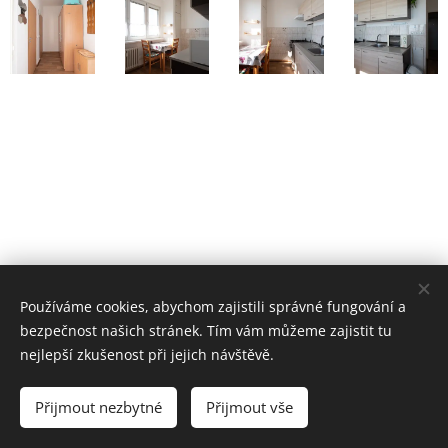
Používáme cookies, abychom zajistili správné fungování a
bezpečnost našich stránek. Tím vám můžeme zajistit tu
Reality Kompas s.r.o.
nejlepší zkušenost při jejich návštěvě.
Všechna práva vyhrazena 2017
Přijmout nezbytné
Přijmout vše
Cookies