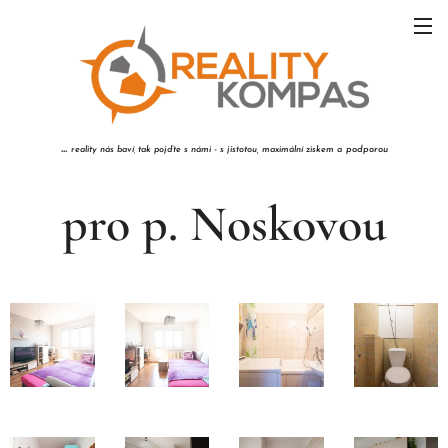
...
reality nás baví
tak pojďte s námi - s jistotou,
maximální ziskem a
podporou
,
pro p. Noskovou