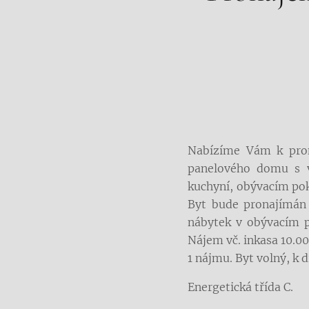
Nabízíme Vám k proná
panelového domu s v
kuchyní, obývacím po
Byt bude pronajímán č
nábytek v obývacím po
Nájem vč. inkasa 10.00
1 nájmu. Byt volný, k
Energetická třída C.