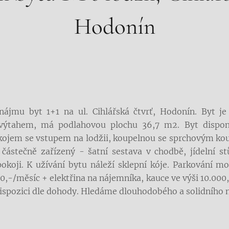
Hodonín
jmu byt 1+1 na ul. Cihlářská čtvrť, Hodonín. Byt je
ýtahem, má podlahovou plochu 36,7 m2. Byt dispon
kojem se vstupem na lodžii, koupelnou se sprchovým k
ástečně zařízený - šatní sestava v chodbě, jídelní stů
koji. K užívání bytu náleží sklepní kóje. Parkování m
0,-/měsíc + elektřina na nájemníka, kauce ve výši 10.000
 dispozici dle dohody. Hledáme dlouhodobého a solidního 