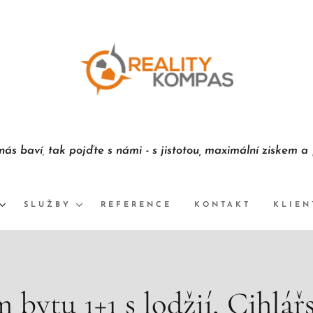
 nás baví
tak pojďte s námi - s jistotou,
maximální ziskem a
,
SLUŽBY
REFERENCE
KONTAKT
KLIEN
 bytu 1+1 s lodžií, Cihlářs