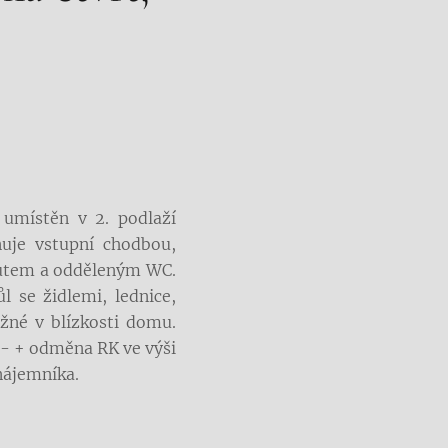
 umístěn v 2. podlaží
uje vstupní chodbou,
outem a odděleným WC.
l se židlemi, lednice,
ožné v blízkosti domu.
,- + odměna RK ve výši
nájemníka.