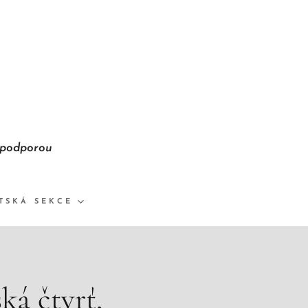
podporou
TSKÁ SEKCE
ká čtvrť,